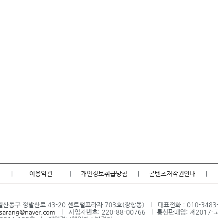
|
이용약관
|
개인정보취급방침
|
콘텐츠저작권안내
|
산동구 정발산로 43-20 센트럴프라자 703호(장항동) l 대표전화 : 010-3483-61
sarang@naver.com
l 사업자번호: 220-88-00766 l 통신판매업: 제2017