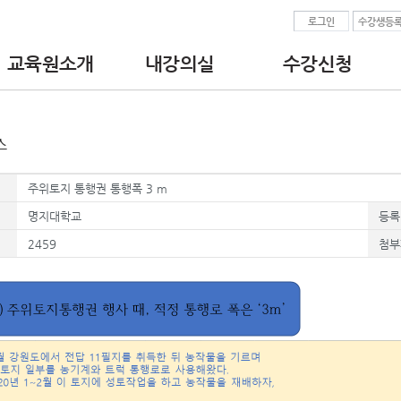
로그인
수강생등
교육원소개
내강의실
수강신청
•인사말
•수강중인교육과정
• 공인중개사 교육
•교육원 이념.비전
•수강완료된교육과정
- 실무교육
•찾아오시는길
•수강신청서/수료증출력
- 연수교육
•교수진
•현장실습보고서
• 중개보조원 교육
스
•강의자료 다운로드
- 직무교육
•결제정보
주위토지 통행권 통행폭 3 m
명지대학교
등록
2459
첨부