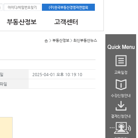
록
아이디/비밀번호찾기
(주)한국부동산경영자연합회
부동산정보
고객센터
과정
공지사항
대학교소식
최신부동산뉴스
>
부동산정보
>
최신부동산뉴스
과정
자료실
교육일정
일
2025-04-01 오후 10:19:10
파일
수강신청안내
결제신청안내