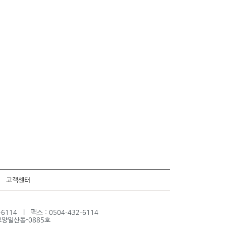
고객센터
14 l 팩스 : 0504-432-6114
-고양일산동-0885호