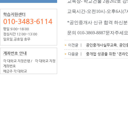
교육장- 학교건물 2층202호 
교육시간-오전10시-오후6시(7
학습지원센터
010-3483-6114
*공인중개사 신규 합격 하신분
평일 9:00~18:00
문의 010-3869-8887문자주세
점심시간 12:00~13:00
일요일.공휴일 휴무
이전글 |
공인중개사실무교육, 공인
계좌번호 안내
다음글 |
중개업 성공을 위한 "온라인
각 대학교 지정은행 /
각 대학교 지정
계좌번호
예금주 각 대학교