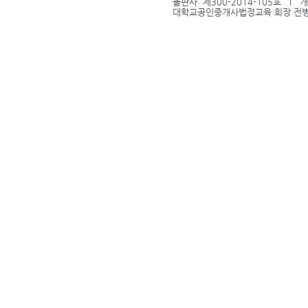
출판사: 제300-2014-105호 l
대학교공인중개사법정교육 회장 전병식 l 