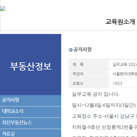
교육원소개
•인사말
•교육원 이념.
•찾아오시는길
•교수진
공지사항
부동산정보
제 목
실무교육 202
작성자
서울벤처대학
조회수
1053
실무교육 공지 입니다.
공지사항
일시=12월4일-6일까지(3일간)
대학교소식
교육장소 주소-서울시 강남구 봉
최신부동산뉴스
지하철-9호선 선정릉역2번출
자료실