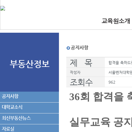
교육원소개
•인사말
•교육원 이념.
•찾아오시는길
•교수진
공지사항
제 목
부동산정보
합격을 축하드림
작성자
서울벤처대학
조회수
962
36회 합격을
공지사항
대학교소식
최신부동산뉴스
실무교육 공지
자료실