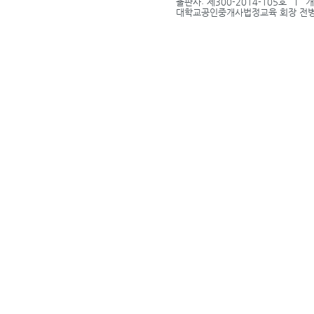
출판사: 제300-2014-105호 l
대학교공인중개사법정교육 회장 전병식 l 