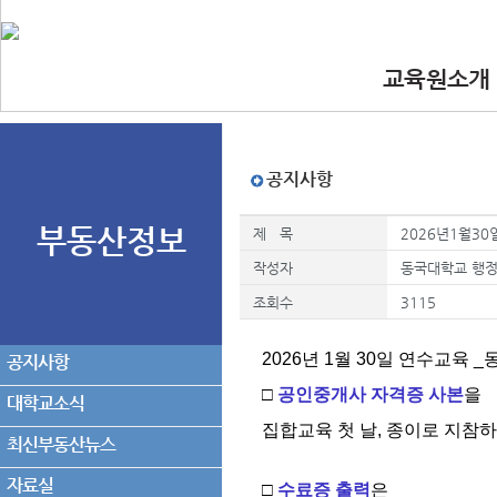
교육원소개
•인사말
•교육원 이념.
•찾아오시는길
•교수진
공지사항
부동산정보
제 목
2026년1월3
작성자
동국대학교 행
조회수
3115
2026년 1월 30일 연수교육 
공지사항
□
공인중개사 자격증 사본
을
대학교소식
집합교육 첫 날, 종이로 지참
최신부동산뉴스
자료실
□
수료증 출력
은