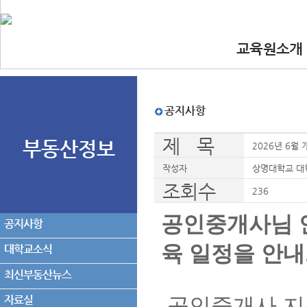
교육원소개
•인사말
•교육원 이념.
•찾아오시는길
•교수진
공지사항
제 목
부동산정보
2026년 6월
작성자
상명대학교 대
조회수
236
공인중개사님 
공지사항
육 일정을 안
대학교소식
최신부동산뉴스
자료실
공인중개사 지