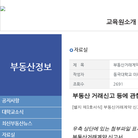
교육원소개
•인사말
•교육원 이념.
•찾아오시는길
•교수진
자료실
부동산정보
제 목
부동산거래계약
작성자
동국대학교 미
조회수
2691
부동산 거래신고 등에 관
공지사항
[별지 제1호서식] 부동산거래계약 
대학교소식
최신부동산뉴스
우측 상단에 있는 첨부파일 표
자료실
부동산거래계약 신고서