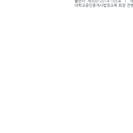
출판사: 제300-2014-105호 l
대학교공인중개사법정교육 회장 전병식 l 