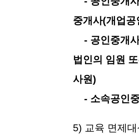
-
공인중개사
중개사
(
개업공
-
공인중개사
법인의 임원 또
사원
)
-
소속공인중
5)
교육 면제대