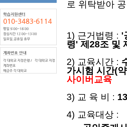
로 위탁받아 
학습지원센터
010-3483-6114
평일 9:00~18:00
1)
근거법령
:
'
점심시간 12:00~13:00
일요일.공휴일 휴무
령'
제
28
조 및 
계좌번호 안내
2)
교육시간
:
각 대학교 지정은행 /
각 대학교 지정
계좌번호
가시험 시간
(
약
예금주 각 대학교
사이버교육
3)
교 육 비
:
13
4)
교육대상
: