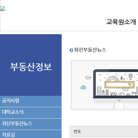
교육원소개
•인사말
•교육원 이념.
•찾아오시는길
•교수진
최신부동산뉴스
부동산정보
공지사항
대학교소식
최신부동산뉴스
번호
자료실