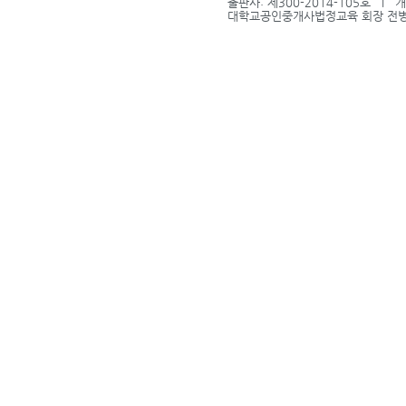
출판사: 제300-2014-105호 l
대학교공인중개사법정교육 회장 전병식 l 