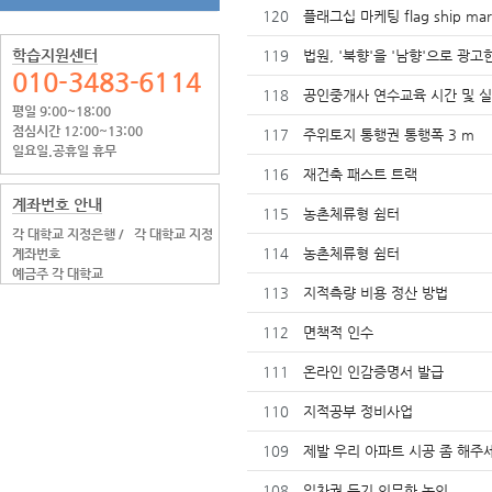
120
플래그십 마케팅 flag ship mar
학습지원센터
119
법원, '북향'을 '남향'으로 광
010-3483-6114
118
공인중개사 연수교육 시간 및 
평일 9:00~18:00
점심시간 12:00~13:00
117
주위토지 통행권 통행폭 3 m
일요일.공휴일 휴무
116
재건축 패스트 트랙
계좌번호 안내
115
농촌체류형 쉼터
각 대학교 지정은행 /
각 대학교 지정
114
농촌체류형 쉼터
계좌번호
예금주 각 대학교
113
지적측량 비용 정산 방법
112
면책적 인수
111
온라인 인감증명서 발급
110
지적공부 정비사업
109
제발 우리 아파트 시공 좀 해주
108
임차권 등기 의무화 논의