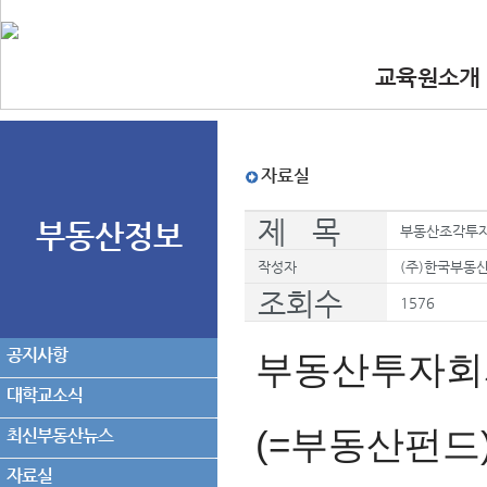
교육원소개
•인사말
•교육원 이념.
•찾아오시는길
•교수진
자료실
제 목
부동산정보
부동산조각투자
작성자
(주)한국부동
조회수
1576
공지사항
부동산투자회
대학교소식
(=부동산펀드
최신부동산뉴스
자료실